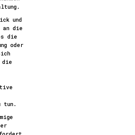
altung.
ick und
 an die
es die
ung oder
sich
 die
tive
u tun.
mige
der
fordert