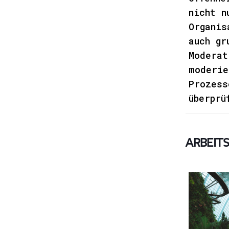
nicht n
Organis
auch gr
Moderat
moderie
Prozess
überprü
Arbeit