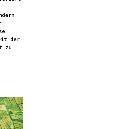
ndern
r
se
eit der
t zu