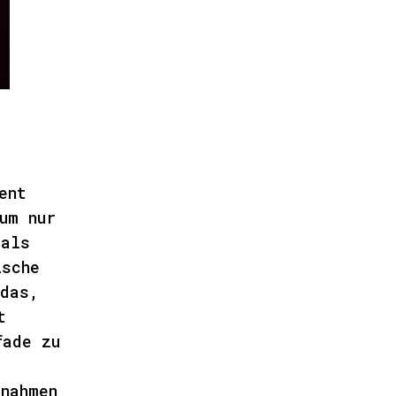
ent
um nur
mals
ische
 das,
t
fade zu
ßnahmen