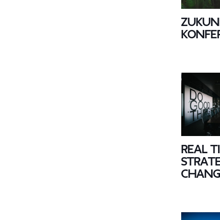
Zukun
konfe
Real T
Strate
Chang