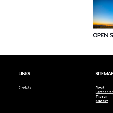
Open 
Links
Sitema
Credits
About
Partner:i
Themen
Kontakt