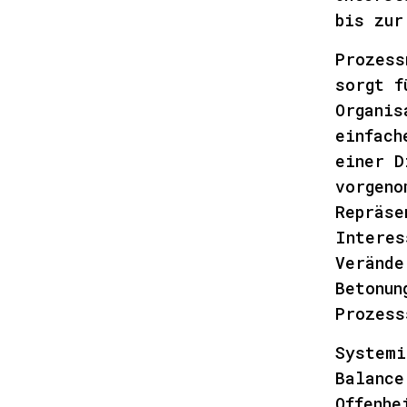
bis zur
Prozess
sorgt f
Organis
einfach
einer D
vorgeno
Repräse
Interes
Verände
Betonun
Prozess
Systemi
Balance
Offenhe