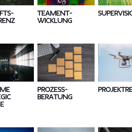
fts­
Teament­
Supervis
renz
wicklung
ime
Prozess­
Projekt­r
gic
beratung
e