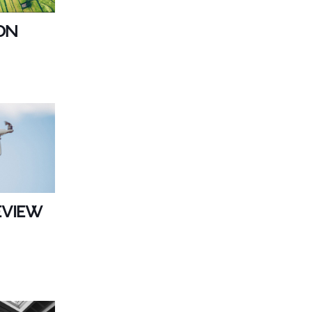
ion
eview